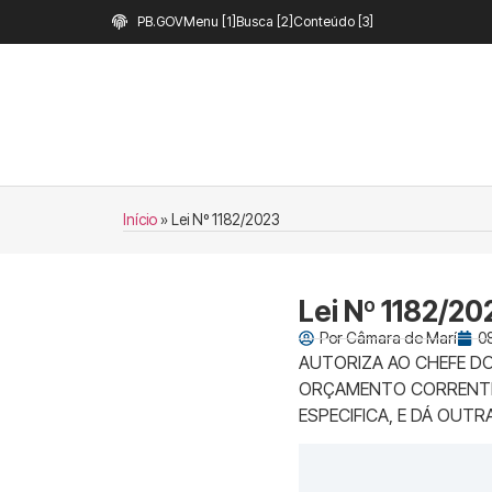
PB.GOV
Menu [1]
Busca [2]
Conteúdo [3]
Início
»
Lei Nº 1182/2023
Lei Nº 1182/20
Por
Câmara de Marí
08
AUTORIZA AO CHEFE DO
ORÇAMENTO CORRENTE N
ESPECIFICA, E DÁ OUTR