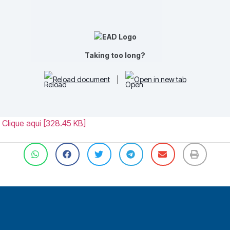
Taking too long?
Reload document
|
Open in new tab
 Clique aqui [328.45 KB]