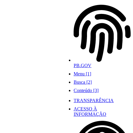
Ir
para
o
conteúdo
PB.GOV
Menu [1]
Busca [2]
Conteúdo [3]
TRANSPARÊNCIA
ACESSO À
INFORMAÇÃO