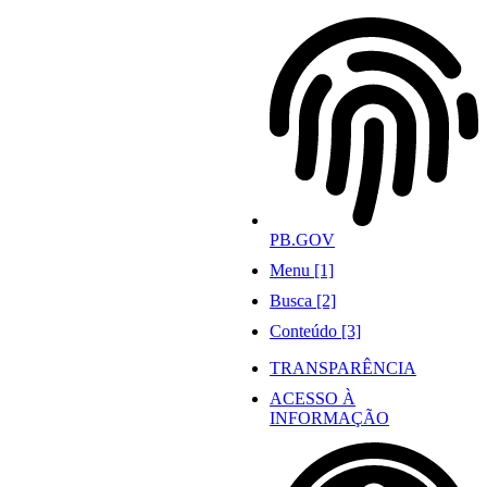
Ir
para
o
conteúdo
PB.GOV
Menu [1]
Busca [2]
Conteúdo [3]
TRANSPARÊNCIA
ACESSO À
INFORMAÇÃO