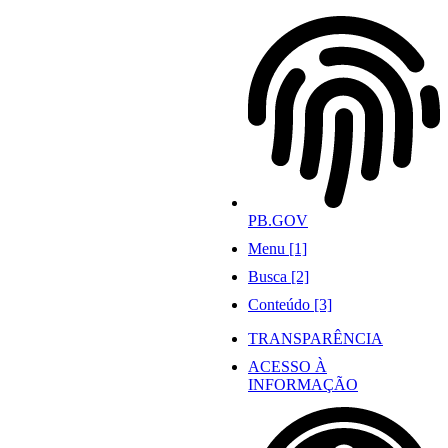
Ir
para
o
conteúdo
PB.GOV
Menu [1]
Busca [2]
Conteúdo [3]
TRANSPARÊNCIA
ACESSO À
INFORMAÇÃO