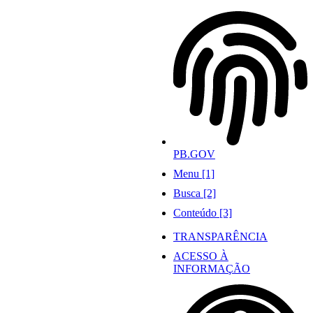
Ir
para
o
conteúdo
PB.GOV
Menu [1]
Busca [2]
Conteúdo [3]
TRANSPARÊNCIA
ACESSO À
INFORMAÇÃO