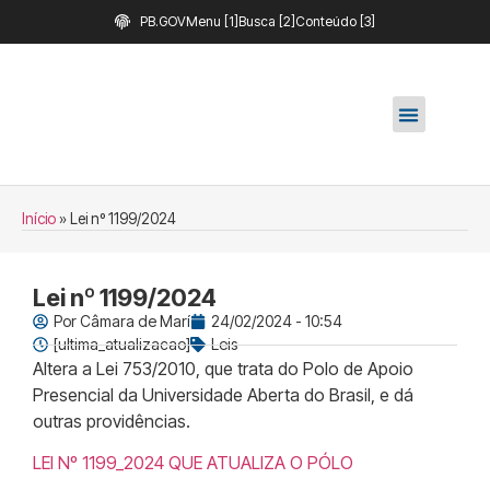
PB.GOV
Menu [1]
Busca [2]
Conteúdo [3]
Início
»
Lei nº 1199/2024
Lei nº 1199/2024
Por
Câmara de Marí
24/02/2024 - 10:54
[ultima_atualizacao]
Leis
Altera a Lei 753/2010, que trata do Polo de Apoio
Presencial da Universidade Aberta do Brasil, e dá
outras providências.
LEI Nº 1199_2024 QUE ATUALIZA O PÓLO