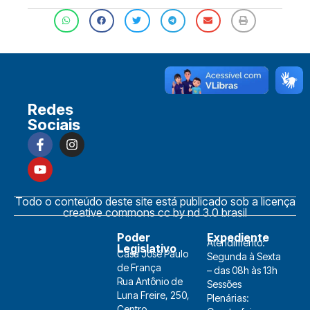
Redes
Sociais
Todo o conteúdo deste site está publicado sob a licença
creative commons cc by nd 3.0 brasil
Poder
Expediente
Atendimento:
Legislativo
Casa José Paulo
Segunda à Sexta
de França
– das 08h às 13h
Rua Antônio de
Sessões
Luna Freire, 250,
Plenárias:
Centro