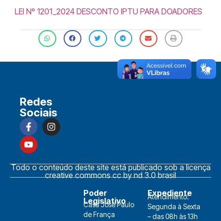
LEI Nº 1201_2024 DESCONTO IPTU PARA DOADORES
Redes
Sociais
Todo o conteúdo deste site está publicado sob a licença
creative commons cc by nd 3.0 brasil
Poder
Expediente
Atendimento:
Legislativo
Casa José Paulo
Segunda à Sexta
de França
– das 08h às 13h