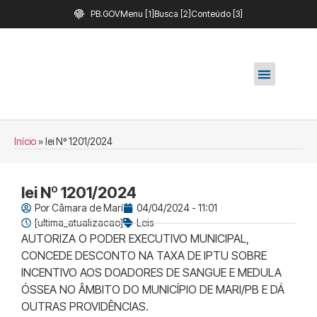
PB.GOV
Menu [1]
Busca [2]
Conteúdo [3]
Início
»
lei Nº 1201/2024
lei Nº 1201/2024
Por
Câmara de Marí
04/04/2024 - 11:01
[ultima_atualizacao]
Leis
AUTORIZA O PODER EXECUTIVO MUNICIPAL,
CONCEDE DESCONTO NA TAXA DE IPTU SOBRE
INCENTIVO AOS DOADORES DE SANGUE E MEDULA
ÓSSEA NO ÂMBITO DO MUNICÍPIO DE MARI/PB E DÁ
OUTRAS PROVIDÊNCIAS.