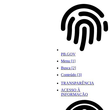
Ir
para
o
conteúdo
PB.GOV
Menu [1]
Busca [2]
Conteúdo [3]
TRANSPARÊNCIA
ACESSO À
INFORMAÇÃO