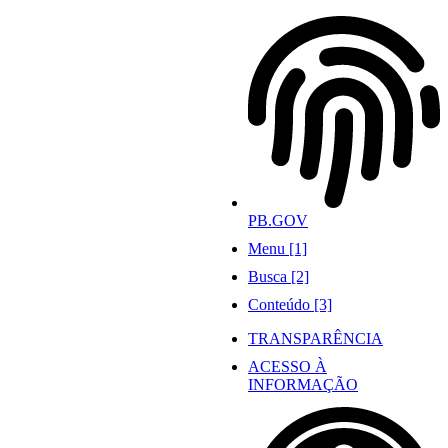
Ir
para
o
conteúdo
PB.GOV
Menu [1]
Busca [2]
Conteúdo [3]
TRANSPARÊNCIA
ACESSO À
INFORMAÇÃO