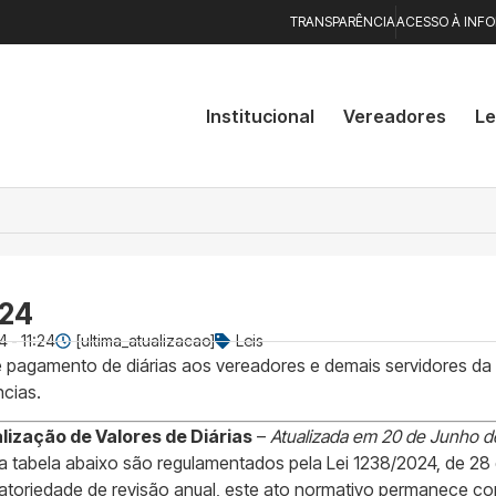
TRANSPARÊNCIA
ACESSO À INF
Institucional
Vereadores
Le
024
 - 11:24
[ultima_atualizacao]
Leis
e pagamento de diárias aos vereadores e demais servidores da
ncias.
lização de Valores de Diárias
–
Atualizada em 20 de Junho 
a tabela abaixo são regulamentados pela Lei 1238/2024, de 28 
gatoriedade de revisão anual, este ato normativo permanece c