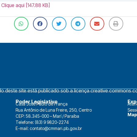
 Clique aqui [147.88 KB]
 deste site está publicado sob a licença creative commons cc 
Poder Legislativo
Exp
Casa José Paulo de França
Aten
Rua Antônio de Luna Freire, 250, Centro
Sess
Map
CEP: 58.345-000 – Marí / Paraíba
Telefone: (83) 9 9820-2274
E-mail: contato@cmmari.pb.gov.br