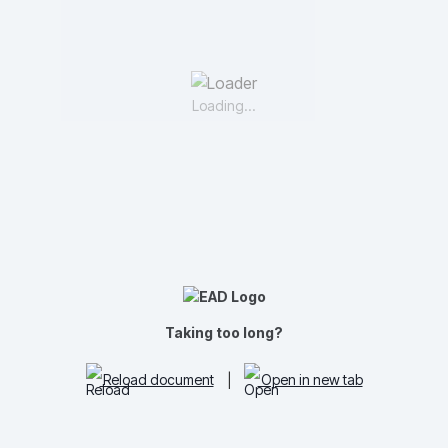
Loading...
Taking too long?
Reload document
|
Open in new tab