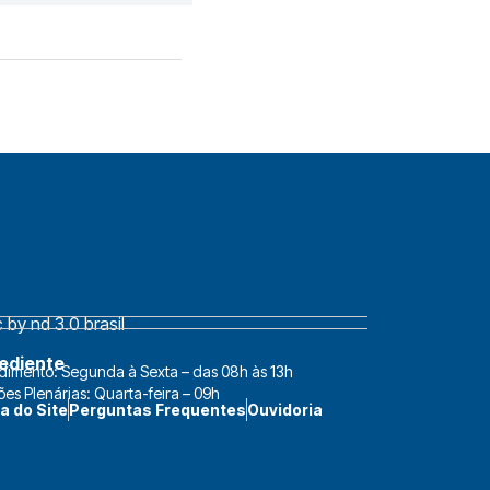
by nd 3.0 brasil
ediente
dimento: Segunda à Sexta – das 08h às 13h
ões Plenárias: Quarta-feira – 09h
a do Site
Perguntas Frequentes
Ouvidoria