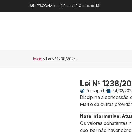
PB.GOV
Menu [1]
Busca [2]
Conteúdo [3]
Início
»
Lei Nº 1238/2024
Lei Nº 1238/2
Por
suporte
24/02/2024
Disciplina a concessão 
Marí e dá outras providê
Nota Informativa: Atua
Os valores constantes n
que, por não haver obri