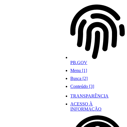
Ir
para
o
conteúdo
PB.GOV
Menu [1]
Busca [2]
Conteúdo [3]
TRANSPARÊNCIA
ACESSO À
INFORMAÇÃO