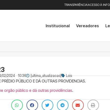
TRANSPARÊNCIA
ACESSO À INF
Institucional
Vereadores
Le
23
4/02/2024 - 10:36
[ultima_atualizacao]
Leis
 PRÉDIO PÚBLICO E DÁ OUTRAS PROVIDENCIAS.
e orgão público e dá outras providências
.