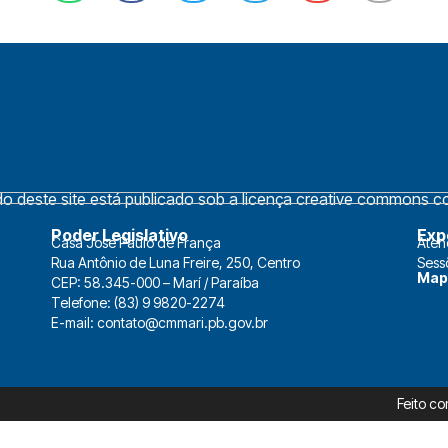
 deste site está publicado sob a licença creative commons cc 
Poder Legislativo
Exp
Casa José Paulo de França
Aten
Rua Antônio de Luna Freire, 250, Centro
Sess
Map
CEP: 58.345-000 – Marí / Paraíba
Telefone: (83) 9 9820-2274
E-mail: contato@cmmari.pb.gov.br
Feito c