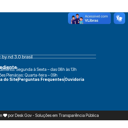
by nd 3.0 brasil
ediente
dimento: Segunda à Sexta – das 08h às 13h
ões Plenárias: Quarta-feira – 09h
a do Site
Perguntas Frequentes
Ouvidoria
om
por
Desk Gov - Soluções em Transparência Pública