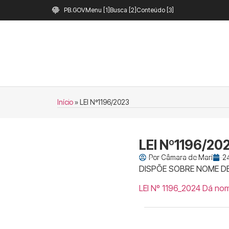
PB.GOV
Menu [1]
Busca [2]
Conteúdo [3]
Início
»
LEI Nº1196/2023
LEI Nº1196/20
Por
Câmara de Marí
2
DISPÕE SOBRE NOME DE
LEI Nº 1196_2024 Dá nom