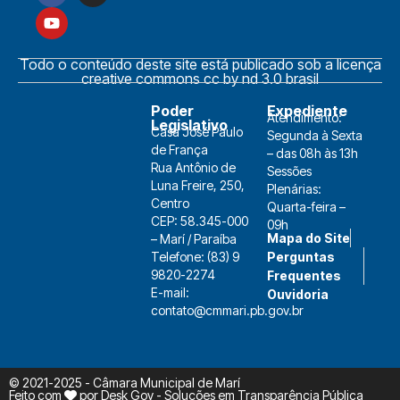
Todo o conteúdo deste site está publicado sob a licença
creative commons cc by nd 3.0 brasil
Poder
Expediente
Atendimento:
Legislativo
Casa José Paulo
Segunda à Sexta
de França
– das 08h às 13h
Rua Antônio de
Sessões
Luna Freire, 250,
Plenárias:
Centro
Quarta-feira –
CEP: 58.345-000
09h
Mapa do Site
– Marí / Paraíba
Telefone: (83) 9
Perguntas
9820-2274
Frequentes
E-mail:
Ouvidoria
contato@cmmari.pb.gov.br
© 2021-2025 - Câmara Municipal de Marí
Feito com
por
Desk Gov - Soluções em Transparência Pública