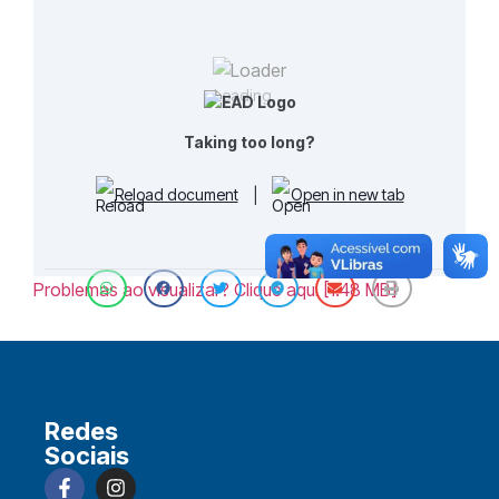
Loading...
Taking too long?
Reload document
|
Open in new tab
Problemas ao visualizar? Clique aqui [1.48 MB]
Redes
Sociais