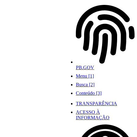
Ir
para
o
conteúdo
PB.GOV
Menu [1]
Busca [2]
Conteúdo [3]
TRANSPARÊNCIA
ACESSO À
INFORMAÇÃO