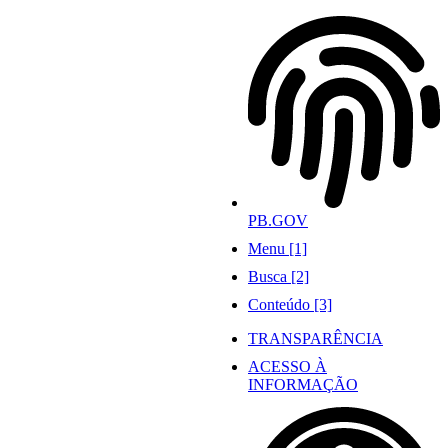
Ir
para
o
conteúdo
PB.GOV
Menu [1]
Busca [2]
Conteúdo [3]
TRANSPARÊNCIA
ACESSO À
INFORMAÇÃO