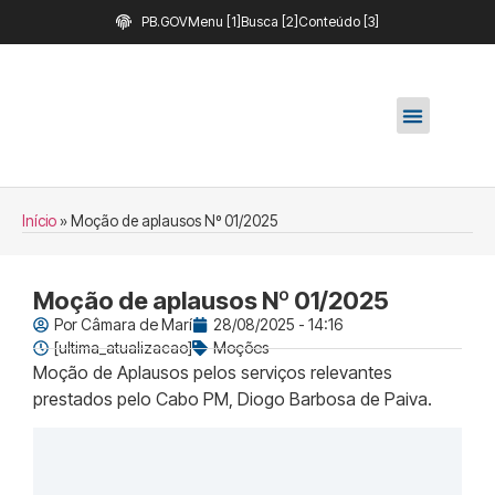
PB.GOV
Menu [1]
Busca [2]
Conteúdo [3]
Início
»
Moção de aplausos Nº 01/2025
Moção de aplausos Nº 01/2025
Por
Câmara de Marí
28/08/2025 - 14:16
[ultima_atualizacao]
Moções
Moção de Aplausos pelos serviços relevantes
prestados pelo Cabo PM, Diogo Barbosa de Paiva.