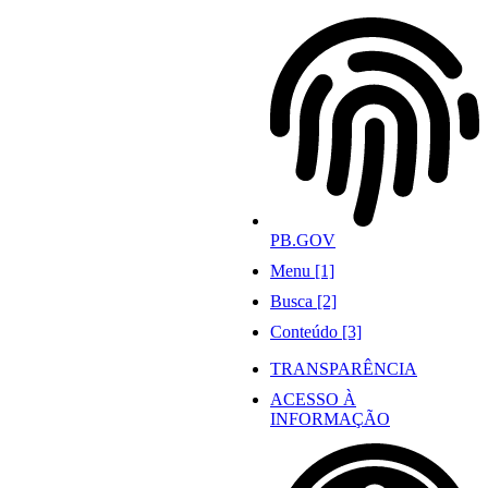
Ir
para
o
conteúdo
PB.GOV
Menu [1]
Busca [2]
Conteúdo [3]
TRANSPARÊNCIA
ACESSO À
INFORMAÇÃO