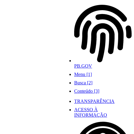
Ir
para
o
conteúdo
PB.GOV
Menu [1]
Busca [2]
Conteúdo [3]
TRANSPARÊNCIA
ACESSO À
INFORMAÇÃO