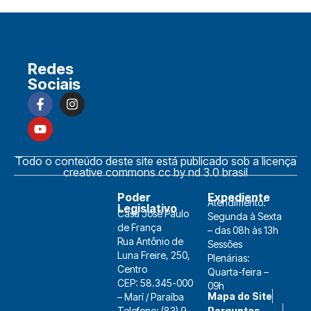
Redes
Sociais
Todo o conteúdo deste site está publicado sob a licença
creative commons cc by nd 3.0 brasil
Poder
Expediente
Atendimento:
Legislativo
Casa José Paulo
Segunda à Sexta
de França
– das 08h às 13h
Rua Antônio de
Sessões
Luna Freire, 250,
Plenárias:
Centro
Quarta-feira –
CEP: 58.345-000
09h
Mapa do Site
– Marí / Paraíba
Telefone: (83) 9
Perguntas