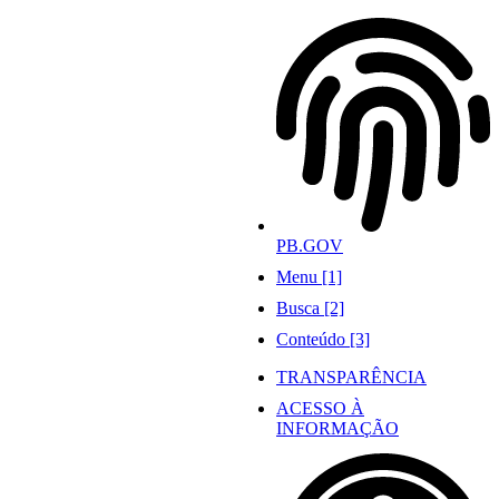
Ir
para
o
conteúdo
PB.GOV
Menu [1]
Busca [2]
Conteúdo [3]
TRANSPARÊNCIA
ACESSO À
INFORMAÇÃO