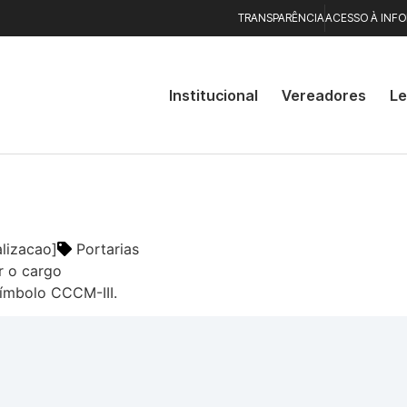
TRANSPARÊNCIA
ACESSO À INF
Institucional
Vereadores
Le
alizacao]
Portarias
r o cargo
mbolo CCCM-III.