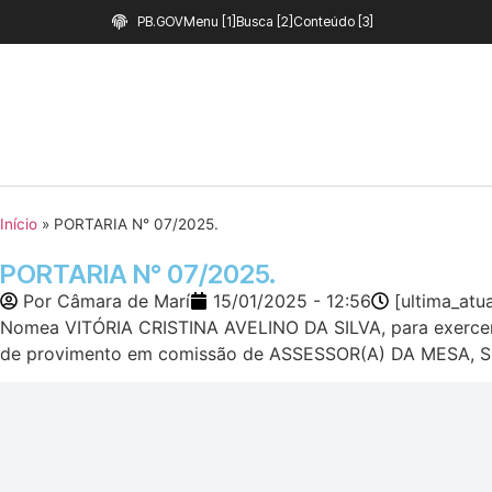
PB.GOV
Menu [1]
Busca [2]
Conteúdo [3]
Início
»
PORTARIA N° 07/2025.
PORTARIA N° 07/2025.
Por
Câmara de Marí
15/01/2025 - 12:56
[ultima_atu
Nomea VITÓRIA CRISTINA AVELINO DA SILVA, para exerce
de provimento em comissão de ASSESSOR(A) DA MESA, Sí