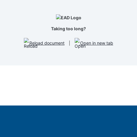
Taking too long?
Reload document
|
Open in new tab