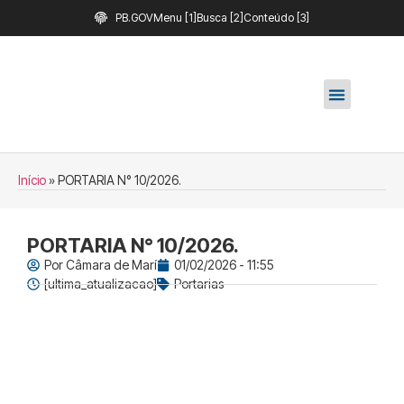
PB.GOV
Menu [1]
Busca [2]
Conteúdo [3]
Início
»
PORTARIA N° 10/2026.
PORTARIA N° 10/2026.
Por
Câmara de Marí
01/02/2026 - 11:55
[ultima_atualizacao]
Portarias