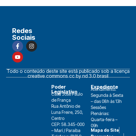
Redes
Sociais
Todo o conteúdo deste site está publicado sob a licença
creative commons cc by nd 3.0 brasil
Poder
Expediente
Atendimento:
Legislativo
Casa José Paulo
Segunda à Sexta
de França
– das 08h às 13h
Rua Antônio de
Sessões
Luna Freire, 250,
Plenárias:
Centro
Quarta-feira –
CEP: 58.345-000
09h
Mapa do Site
– Marí / Paraíba