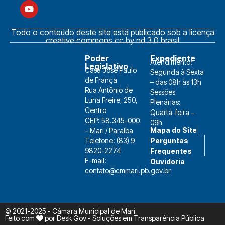
Todo o conteúdo deste site está publicado sob a licença
creative commons cc by nd 3.0 brasil
Poder
Expediente
Atendimento:
Legislativo
Casa José Paulo
Segunda à Sexta
de França
– das 08h às 13h
Rua Antônio de
Sessões
Luna Freire, 250,
Plenárias:
Centro
Quarta-feira –
CEP: 58.345-000
09h
Mapa do Site
– Marí / Paraíba
Telefone: (83) 9
Perguntas
9820-2274
Frequentes
E-mail:
Ouvidoria
contato@cmmari.pb.gov.br
© 2021-2025 - Câmara Municipal de Marí
Feito com
por
Desk Gov - Soluções em Transparência Pública