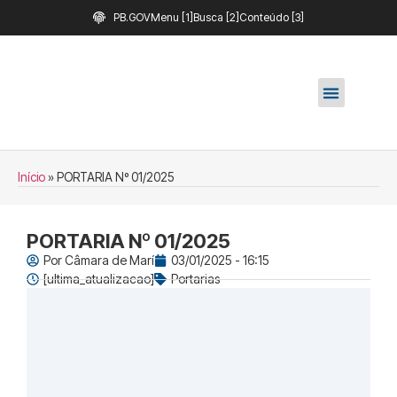
PB.GOV
Menu [1]
Busca [2]
Conteúdo [3]
Início
»
PORTARIA Nº 01/2025
PORTARIA Nº 01/2025
Por
Câmara de Marí
03/01/2025 - 16:15
[ultima_atualizacao]
Portarias