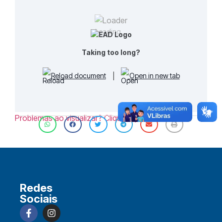
Loading...
Taking too long?
Reload document
|
Open in new tab
Problemas ao visualizar? Clique aqui [108.29 KB]
Redes
Sociais