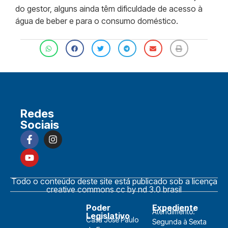
do gestor, alguns ainda têm dificuldade de acesso à
água de beber e para o consumo doméstico.
Redes
Sociais
Todo o conteúdo deste site está publicado sob a licença
creative commons cc by nd 3.0 brasil
Poder
Expediente
Atendimento:
Legislativo
Casa José Paulo
Segunda à Sexta