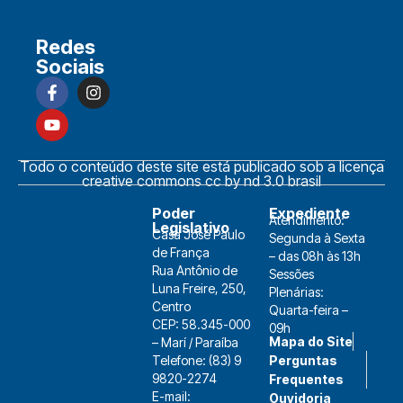
Redes
Sociais
Todo o conteúdo deste site está publicado sob a licença
creative commons cc by nd 3.0 brasil
Poder
Expediente
Atendimento:
Legislativo
Casa José Paulo
Segunda à Sexta
de França
– das 08h às 13h
Rua Antônio de
Sessões
Luna Freire, 250,
Plenárias:
Centro
Quarta-feira –
CEP: 58.345-000
09h
Mapa do Site
– Marí / Paraíba
Telefone: (83) 9
Perguntas
9820-2274
Frequentes
E-mail:
Ouvidoria