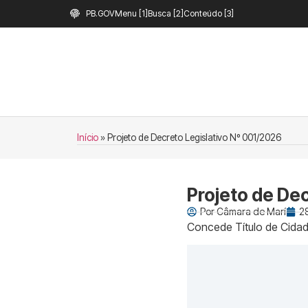
PB.GOV
Menu [1]
Busca [2]
Conteúdo [3]
Início
»
Projeto de Decreto Legislativo Nº 001/2026
Projeto de Dec
Por
Câmara de Marí
28
Concede Título de Cidadã