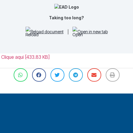
Taking too long?
Reload document
|
Open in new tab
 Clique aqui [433.83 KB]