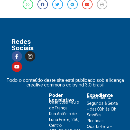
Redes
Sociais
Todo o conteúdo deste site está publicado sob a licença
creative commons cc by nd 3.0 brasil
Poder
Expediente
Atendimento:
Legislativo
Casa José Paulo
Segunda à Sexta
de França
– das 08h às 13h
Rua Antônio de
Sessões
Luna Freire, 250,
Plenárias:
Centro
Quarta-feira –