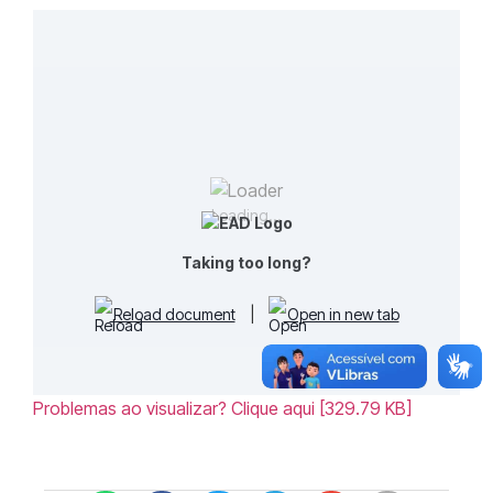
Loading...
Taking too long?
Reload document
|
Open in new tab
Problemas ao visualizar? Clique aqui [329.79 KB]