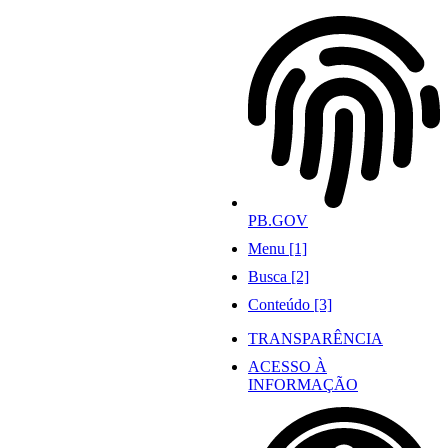
Ir
para
o
conteúdo
PB.GOV
Menu [1]
Busca [2]
Conteúdo [3]
TRANSPARÊNCIA
ACESSO À
INFORMAÇÃO