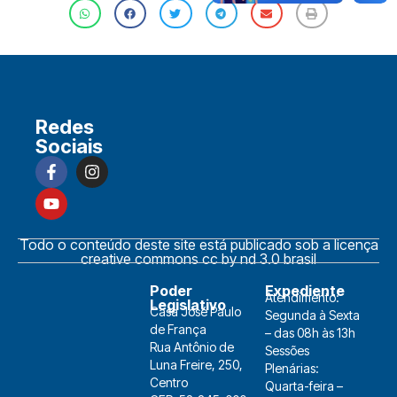
Redes
Sociais
Todo o conteúdo deste site está publicado sob a licença
creative commons cc by nd 3.0 brasil
Poder
Expediente
Atendimento:
Legislativo
Casa José Paulo
Segunda à Sexta
de França
– das 08h às 13h
Rua Antônio de
Sessões
Luna Freire, 250,
Plenárias:
Centro
Quarta-feira –