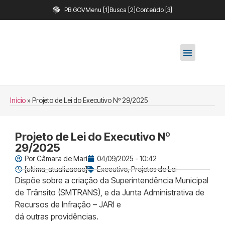
PB.GOV
Menu [1]
Busca [2]
Conteúdo [3]
Início
»
Projeto de Lei do Executivo Nº 29/2025
Projeto de Lei do Executivo Nº
29/2025
Por
Câmara de Marí
04/09/2025 - 10:42
[ultima_atualizacao]
Executivo
,
Projetos de Lei
Dispõe sobre a criação da Superintendência Municipal
de Trânsito (SMTRANS), e da Junta Administrativa de
Recursos de Infração – JARI е
dá outras providências.