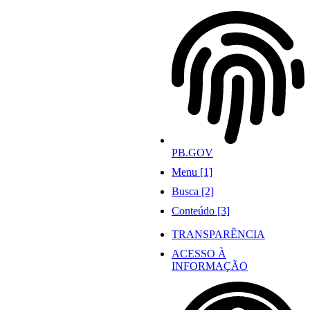
Ir
para
o
conteúdo
PB.GOV
Menu [1]
Busca [2]
Conteúdo [3]
TRANSPARÊNCIA
ACESSO À
INFORMAÇÃO