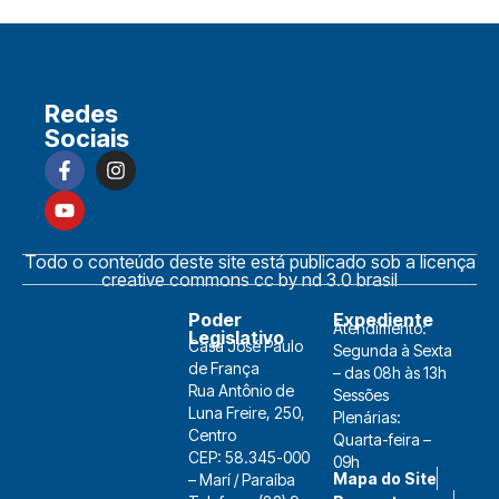
Redes
Sociais
Todo o conteúdo deste site está publicado sob a licença
creative commons cc by nd 3.0 brasil
Poder
Expediente
Atendimento:
Legislativo
Casa José Paulo
Segunda à Sexta
de França
– das 08h às 13h
Rua Antônio de
Sessões
Luna Freire, 250,
Plenárias:
Centro
Quarta-feira –
CEP: 58.345-000
09h
Mapa do Site
– Marí / Paraíba