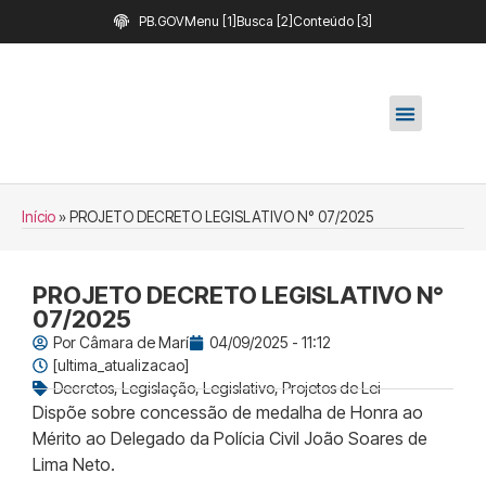
PB.GOV
Menu [1]
Busca [2]
Conteúdo [3]
Início
»
PROJETO DECRETO LEGISLATIVO N° 07/2025
PROJETO DECRETO LEGISLATIVO N°
07/2025
Por
Câmara de Marí
04/09/2025 - 11:12
[ultima_atualizacao]
Decretos
,
Legislação
,
Legislativo
,
Projetos de Lei
Dispõe sobre concessão de medalha de Honra ao
Mérito ao Delegado da Polícia Civil João Soares de
Lima Neto.