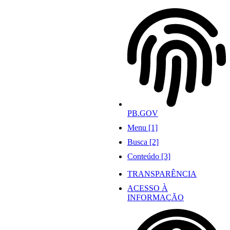
Ir
para
o
conteúdo
PB.GOV
Menu [1]
Busca [2]
Conteúdo [3]
TRANSPARÊNCIA
ACESSO À
INFORMAÇÃO