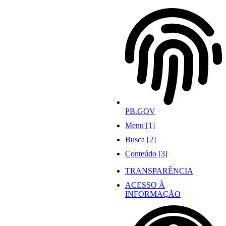
Ir
para
o
conteúdo
PB.GOV
Menu [1]
Busca [2]
Conteúdo [3]
TRANSPARÊNCIA
ACESSO À
INFORMAÇÃO