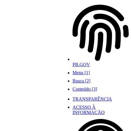
Ir
para
o
conteúdo
PB.GOV
Menu [1]
Busca [2]
Conteúdo [3]
TRANSPARÊNCIA
ACESSO À
INFORMAÇÃO