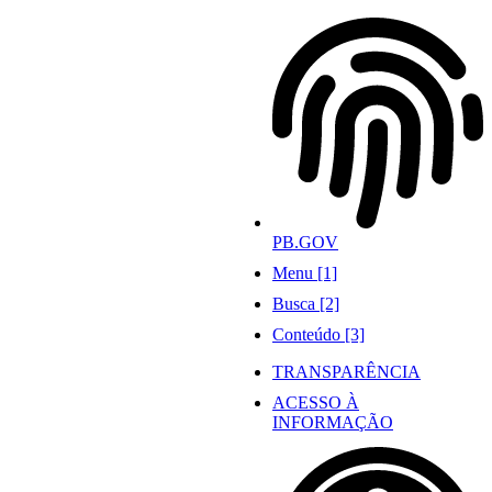
Ir
para
o
conteúdo
PB.GOV
Menu [1]
Busca [2]
Conteúdo [3]
TRANSPARÊNCIA
ACESSO À
INFORMAÇÃO