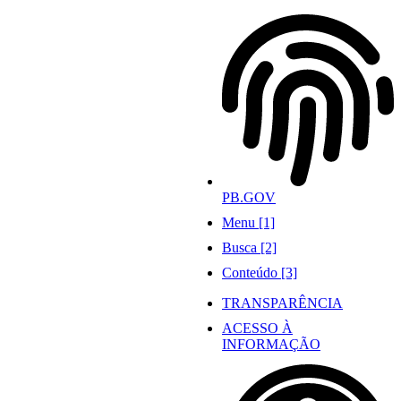
Ir
para
o
conteúdo
PB.GOV
Menu [1]
Busca [2]
Conteúdo [3]
TRANSPARÊNCIA
ACESSO À
INFORMAÇÃO