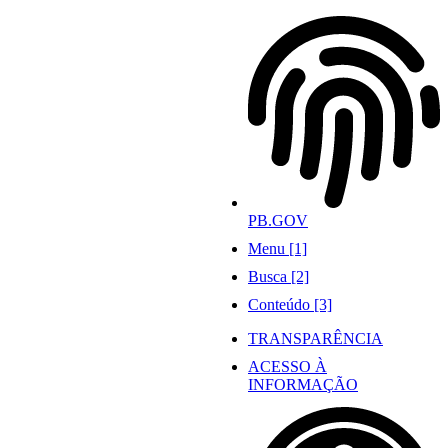
Ir
para
o
conteúdo
PB.GOV
Menu [1]
Busca [2]
Conteúdo [3]
TRANSPARÊNCIA
ACESSO À
INFORMAÇÃO