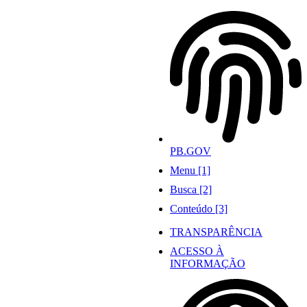
Ir
para
o
conteúdo
PB.GOV
Menu [1]
Busca [2]
Conteúdo [3]
TRANSPARÊNCIA
ACESSO À
INFORMAÇÃO