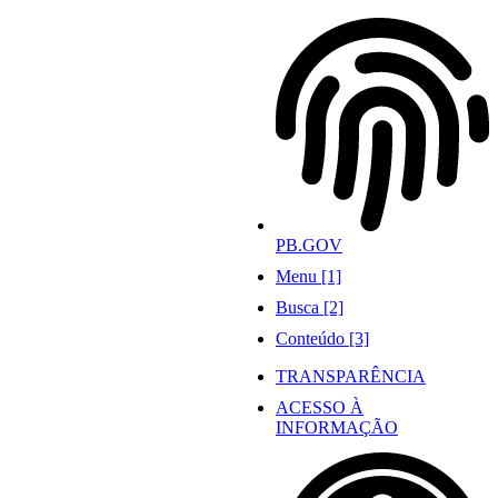
Ir
para
o
conteúdo
PB.GOV
Menu [1]
Busca [2]
Conteúdo [3]
TRANSPARÊNCIA
ACESSO À
INFORMAÇÃO