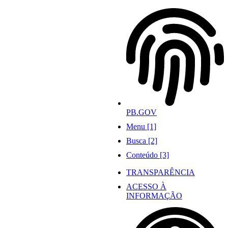
Ir
para
o
conteúdo
PB.GOV
Menu [1]
Busca [2]
Conteúdo [3]
TRANSPARÊNCIA
ACESSO À
INFORMAÇÃO