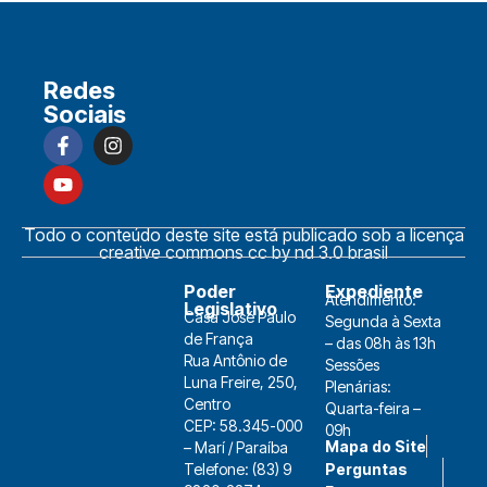
Redes
Sociais
Todo o conteúdo deste site está publicado sob a licença
creative commons cc by nd 3.0 brasil
Poder
Expediente
Atendimento:
Legislativo
Casa José Paulo
Segunda à Sexta
de França
– das 08h às 13h
Rua Antônio de
Sessões
Luna Freire, 250,
Plenárias:
Centro
Quarta-feira –
CEP: 58.345-000
09h
Mapa do Site
– Marí / Paraíba
Telefone: (83) 9
Perguntas