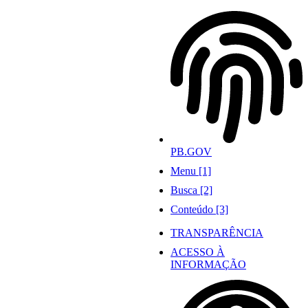
Ir
para
o
conteúdo
PB.GOV
Menu [1]
Busca [2]
Conteúdo [3]
TRANSPARÊNCIA
ACESSO À
INFORMAÇÃO