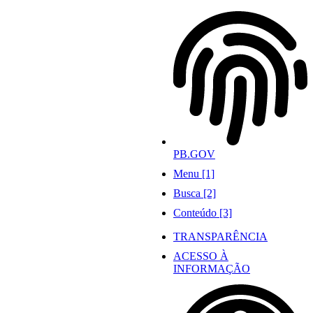
Ir
para
o
conteúdo
PB.GOV
Menu [1]
Busca [2]
Conteúdo [3]
TRANSPARÊNCIA
ACESSO À
INFORMAÇÃO