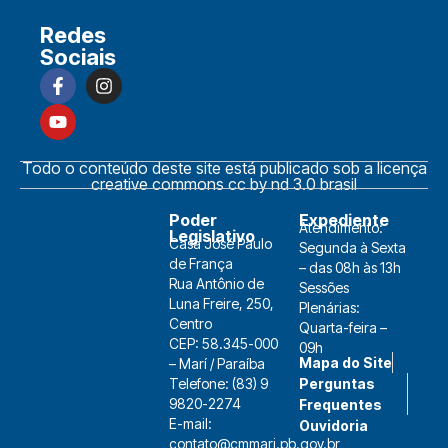
Redes
Sociais
Todo o conteúdo deste site está publicado sob a licença
creative commons cc by nd 3.0 brasil
Poder
Expediente
Atendimento:
Legislativo
Casa José Paulo
Segunda à Sexta
de França
– das 08h às 13h
Rua Antônio de
Sessões
Luna Freire, 250,
Plenárias:
Centro
Quarta-feira –
CEP: 58.345-000
09h
Mapa do Site
– Marí / Paraíba
Telefone: (83) 9
Perguntas
9820-2274
Frequentes
E-mail:
Ouvidoria
contato@cmmari.pb.gov.br