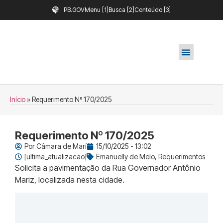
PB.GOV
Menu [1]
Busca [2]
Conteúdo [3]
Início
»
Requerimento Nº 170/2025
Requerimento Nº 170/2025
Por
Câmara de Marí
15/10/2025 - 13:02
[ultima_atualizacao]
Emanuelly de Melo
,
Requerimentos
Solicita a pavimentação da Rua Governador Antônio
Mariz, localizada nesta cidade.