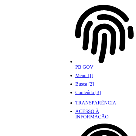
Ir
para
o
conteúdo
PB.GOV
Menu [1]
Busca [2]
Conteúdo [3]
TRANSPARÊNCIA
ACESSO À
INFORMAÇÃO