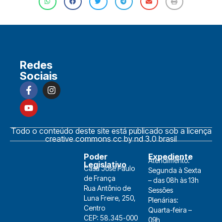
Redes
Sociais
Todo o conteúdo deste site está publicado sob a licença
creative commons cc by nd 3.0 brasil
Poder
Expediente
Atendimento:
Legislativo
Casa José Paulo
Segunda à Sexta
de França
– das 08h às 13h
Rua Antônio de
Sessões
Luna Freire, 250,
Plenárias:
Centro
Quarta-feira –
CEP: 58.345-000
09h