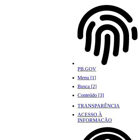
Ir
para
o
conteúdo
PB.GOV
Menu [1]
Busca [2]
Conteúdo [3]
TRANSPARÊNCIA
ACESSO À
INFORMAÇÃO