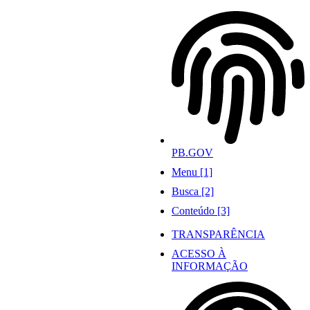
Ir
para
o
conteúdo
PB.GOV
Menu [1]
Busca [2]
Conteúdo [3]
TRANSPARÊNCIA
ACESSO À
INFORMAÇÃO