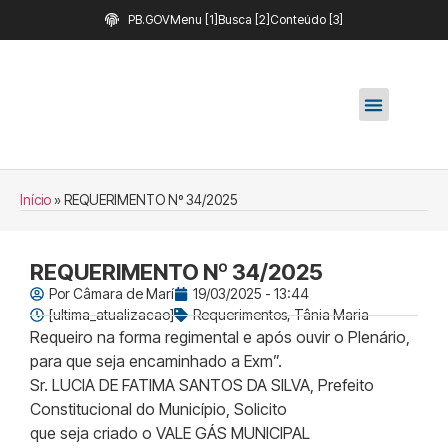
PB.GOV
Menu [1]
Busca [2]
Conteúdo [3]
Início
»
REQUERIMENTO Nº 34/2025
REQUERIMENTO Nº 34/2025
Por
Câmara de Marí
19/03/2025 - 13:44
[ultima_atualizacao]
Requerimentos
,
Tânia Maria
Requeiro na forma regimental e após ouvir o Plenário,
para que seja encaminhado a Exm”.
Sr. LUCIA DE FATIMA SANTOS DA SILVA, Prefeito
Constitucional do Município, Solicito
que seja criado o VALE GÁS MUNICIPAL