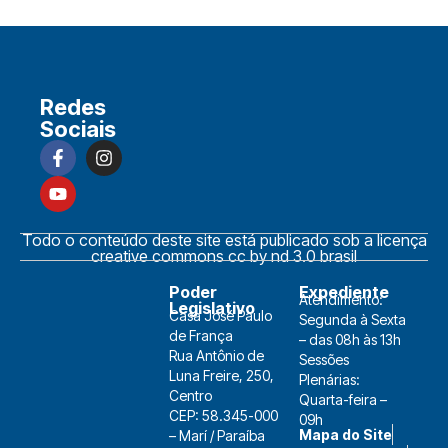
Redes
Sociais
Todo o conteúdo deste site está publicado sob a licença
creative commons cc by nd 3.0 brasil
Poder
Expediente
Atendimento:
Legislativo
Casa José Paulo
Segunda à Sexta
de França
– das 08h às 13h
Rua Antônio de
Sessões
Luna Freire, 250,
Plenárias:
Centro
Quarta-feira –
CEP: 58.345-000
09h
Mapa do Site
– Marí / Paraíba