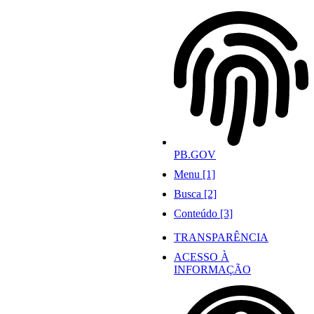
Ir
para
o
conteúdo
PB.GOV
Menu [1]
Busca [2]
Conteúdo [3]
TRANSPARÊNCIA
ACESSO À
INFORMAÇÃO